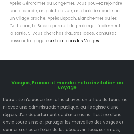
Après Gérardmer ou Longemer, vous pouvez rejoindre
une cascade, un point de vue, une balade courte ou
un village proche. Après Lispach, Blanchemer ou les
Corbeaux, La Bresse permet de prolonger facilement
la sortie. Si vous cherchez d’autres idées, consultez
aussi notre page
que faire dans les Vosges
.
Vosges, France et monde : notre invitation au
voyage
Notre site n’a aucun lien officiel avec un office de tourisme
ni avec une administration publique, qu’il s’agisse d’une
région, d’un département ou d’une mairie. Il est né d’une
envie toute simple : partager les merveilles des Vosges et
donner à chacun l’élan de les découvrir. Lacs, sommets,