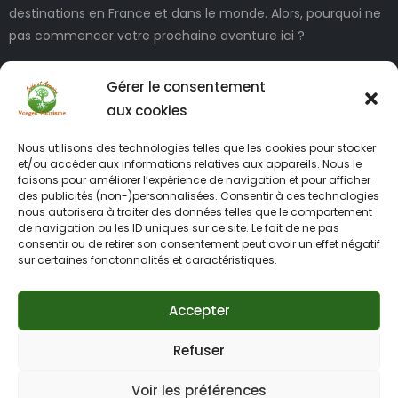
destinations en France et dans le monde. Alors, pourquoi ne
pas commencer votre prochaine aventure ici ?
Gérer le consentement
aux cookies
Nous utilisons des technologies telles que les cookies pour stocker
et/ou accéder aux informations relatives aux appareils. Nous le
faisons pour améliorer l’expérience de navigation et pour afficher
des publicités (non-)personnalisées. Consentir à ces technologies
INFORMATIONS LÉGALES
nous autorisera à traiter des données telles que le comportement
de navigation ou les ID uniques sur ce site. Le fait de ne pas
consentir ou de retirer son consentement peut avoir un effet négatif
sur certaines fonctonnalités et caractéristiques.
Accepter
Refuser
2012 – 2026 Vosges-tourisme.net tous droits réservés –
Création site internet Vosges Creayaya Design – Identité
Voir les préférences