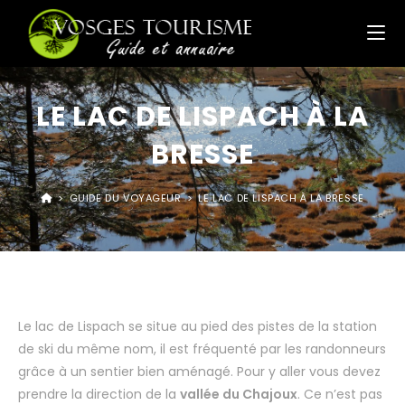
LE LAC DE LISPACH À LA
BRESSE
>
GUIDE DU VOYAGEUR
>
LE LAC DE LISPACH À LA BRESSE
Le lac de Lispach se situe au pied des pistes de la station
de ski du même nom, il est fréquenté par les randonneurs
grâce à un sentier bien aménagé. Pour y aller vous devez
prendre la direction de la
vallée du Chajoux
. Ce n’est pas