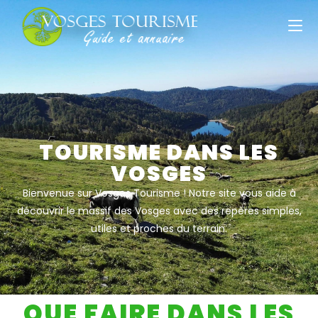
TOURISME DANS LES
VOSGES
Bienvenue sur Vosges Tourisme ! Notre site vous aide à
découvrir le massif des Vosges avec des repères simples,
utiles et proches du terrain.
QUE FAIRE DANS LES