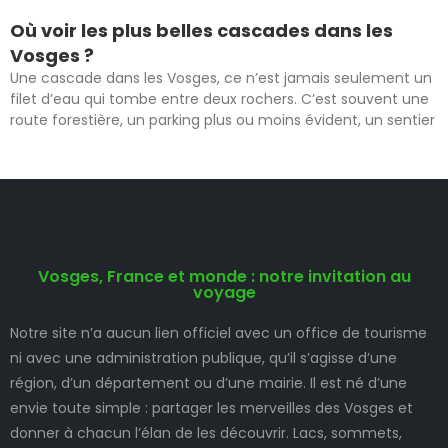
Où voir les plus belles cascades dans les
Vosges ?
Une cascade dans les Vosges, ce n’est jamais seulement un
filet d’eau qui tombe entre deux rochers. C’est souvent une
route forestière, un parking plus ou moins évident, un sentier
Vosges, France et monde : notre invitation au
voyage
Notre site n’a aucun lien officiel avec un office de tourisme
ni avec une administration publique, qu’il s’agisse d’une
région, d’un département ou d’une mairie. Il est né d’une
envie toute simple : partager les merveilles des Vosges et
donner à chacun l’élan de les découvrir. Lacs, sommets,