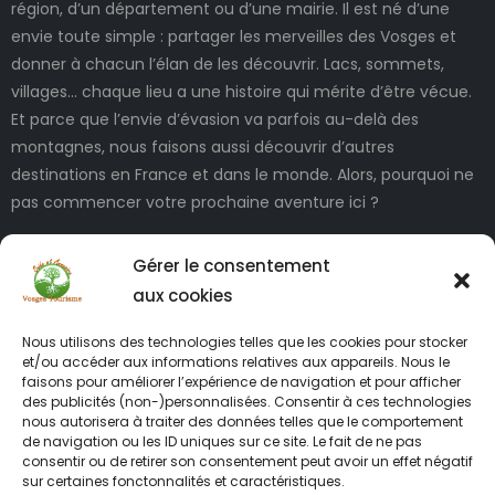
région, d’un département ou d’une mairie. Il est né d’une
envie toute simple : partager les merveilles des Vosges et
donner à chacun l’élan de les découvrir. Lacs, sommets,
villages… chaque lieu a une histoire qui mérite d’être vécue.
Et parce que l’envie d’évasion va parfois au-delà des
montagnes, nous faisons aussi découvrir d’autres
destinations en France et dans le monde. Alors, pourquoi ne
pas commencer votre prochaine aventure ici ?
Gérer le consentement
aux cookies
Nous utilisons des technologies telles que les cookies pour stocker
et/ou accéder aux informations relatives aux appareils. Nous le
faisons pour améliorer l’expérience de navigation et pour afficher
des publicités (non-)personnalisées. Consentir à ces technologies
INFORMATIONS LÉGALES
nous autorisera à traiter des données telles que le comportement
de navigation ou les ID uniques sur ce site. Le fait de ne pas
consentir ou de retirer son consentement peut avoir un effet négatif
sur certaines fonctonnalités et caractéristiques.