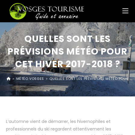
QUELLES SONT LES
PRÉVISIONS MÉTÉO POUR
CET HIVER 2017-2018 ?
>
MÉTÉO VOSGES
>
QUELLES SONT LES PRÉVISIONS MÉTÉO POUR CET
L’automne vient de démarrer, les hivernophiles et
professionnels du ski regardent attentivement les