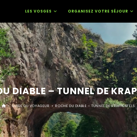
LES VOSGES
ORGANISEZ VOTRE SÉJOUR
U DIABLE – TUNNEL DE KRA
>
GUIDE DU VOYAGEUR
>
ROCHE DU DIABLE – TUNNEL DE KRAPPENFELS