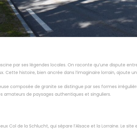
scine par ses légendes locales. On raconte qu’une dispute entre 
tte histoire, bien ancrée dans l’imaginaire lorrain, ajoute un
se composée de granite se distingue par ses formes irrégulières
les amateurs de paysages authentiques et singuliers.
x Col de la Schlucht, qui sépare l’Alsace et la Lorraine. Le site 