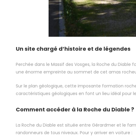
Un site chargé d’histoire et de légendes
Perchée dans le Massif des Vosges, la Roche du Diable fa
une énorme empreinte au sommet de cet amas rocheux. Ce
Sur le plan géologique, cette imposante formation rocheu
caractéristiques géologiques en font un lieu idéal pour 
Comment accéder à la Roche du Diable ?
La Roche du Diable est située entre Gérardmer et le fameu
randonneurs de tous niveaux. Pour y arriver en voiture :