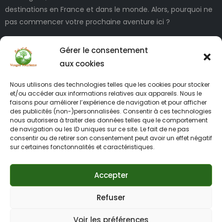
destinations en France et dans le monde. Alors, pourquoi ne
pas commencer votre prochaine aventure ici ?
Gérer le consentement
aux cookies
Nous utilisons des technologies telles que les cookies pour stocker
et/ou accéder aux informations relatives aux appareils. Nous le
faisons pour améliorer l’expérience de navigation et pour afficher
des publicités (non-)personnalisées. Consentir à ces technologies
INFORMATIONS LÉGALES
nous autorisera à traiter des données telles que le comportement
de navigation ou les ID uniques sur ce site. Le fait de ne pas
consentir ou de retirer son consentement peut avoir un effet négatif
sur certaines fonctonnalités et caractéristiques.
Accepter
Refuser
2012 – 2026 Vosges-tourisme.net tous droits réservés –
Création site internet Vosges Creayaya Design – Identité
Voir les préférences