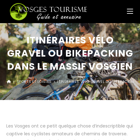
ITINÉRAIRES VÉLO
GRAVEL OU BIKEPACKING
DANS LE MASSIF VOSGIEN
>
SPORTS ET LOISIRS
>
ITINÉRAIRES VÉLO GRAVEL OU BIKEPACKING 
Les Vosges ont ce petit quelque chose d’indescriptible qui
captive les cyclistes amateurs de chemins de traverse.