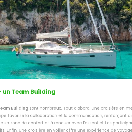
r un Team Building
 Team Building
sont nombreux. Tout d’abord, une croisière en
 favorise la collaboration et la communication, renforçant ainsi le
 de sa zone de confort et à renouer avec l’essentiel. Les partici
ctifs. Enfin, une croisière en voilier offre une expérience de voya