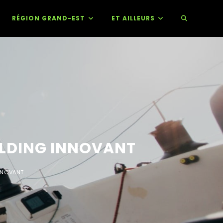
RÉGION GRAND-EST
ET AILLEURS
UILDING INNOVANT
INNOVANT