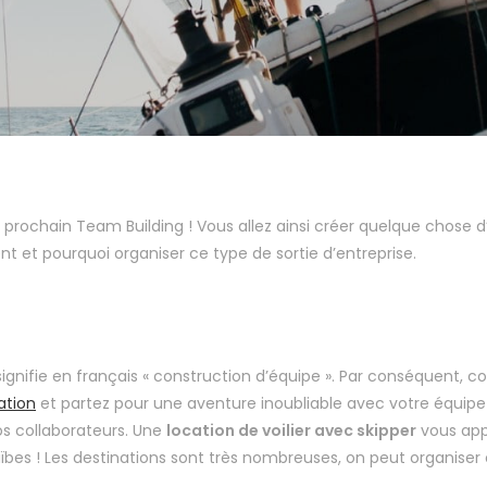
e prochain Team Building ! Vous allez ainsi créer quelque chose d’
 et pourquoi organiser ce type de sortie d’entreprise.
signifie en français « construction d’équipe ». Par conséquent,
cation
et partez pour une aventure inoubliable avec votre équipe 
os collaborateurs. Une
location de voilier avec skipper
vous appo
ïbes ! Les destinations sont très nombreuses, on peut organise