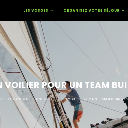
LES VOSGES
ORGANISEZ VOTRE SÉJOUR
N VOILIER POUR UN TEAM B
IDE DU VOYAGEUR
>
UNE CROISIÈRE EN VOILIER POUR UN TEAM BUILDING 