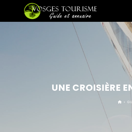
UNE CROISIÈRE E
>
GU