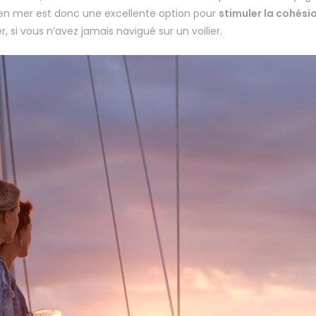
re en mer est donc une excellente option pour
stimuler la cohésio
 si vous n’avez jamais navigué sur un voilier.