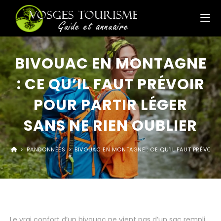
BIVOUAC EN MONTAGNE
: CE QU’IL FAUT PRÉVOIR
POUR PARTIR LÉGER
SANS NE RIEN OUBLIER
>
RANDONNÉES
>
BIVOUAC EN MONTAGNE : CE QU’IL FAUT PRÉVOIR 
Le vrai confort d’un bivouac ne vient pas d’un sac rempli