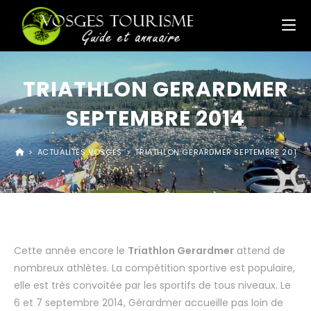
TRIATHLON GERARDMER
SEPTEMBRE 2014
>
ACTUALITÉS VOSGES
>
TRIATHLON GERARDMER SEPTEMBRE 2014
Cette année encore le
Triathlon Gerardmer
attend de
nombreux athlètes. La compétition sportive est populaire,
elle est très convoitée par les sportifs de tous niveaux. Le
6 et 7 septembre 2014, Gérardmer accueille pas loin de