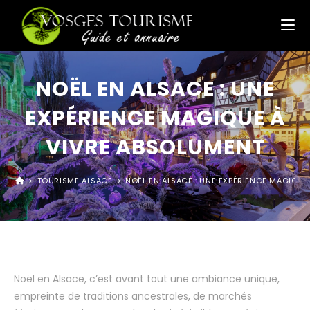
NOËL EN ALSACE : UNE
EXPÉRIENCE MAGIQUE À
VIVRE ABSOLUMENT
>
TOURISME ALSACE
>
NOËL EN ALSACE : UNE EXPÉRIENCE MAGIQUE
Noël en Alsace, c’est avant tout une ambiance unique,
empreinte de traditions ancestrales, de marchés