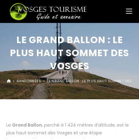
LE GRAND BALLON : LE
PLUS HAUT SOMMET DES
VOSGES
>
RANDONNÉES
>
LE GRAND BALLON : LE PLUS HAUT SOMMET DES V
Le
Grand Ballon
, perché à 1 424 mètres d’altitude, est le
plus haut sommet des Vosges et une étape