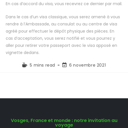
En cas d’accord du visa, vous recevrez ce dernier par mail.
Dans le cas d’un visa classique, vous serez amené à vous
rendre à l’Ambassade, au consulat ou au centre de visa
agréé pour effectuer le dépôt physique des pièces. En
cas d’acceptation, vous serez notifié et vous pourrez y
aller pour retirer votre passeport avec le visa apposé en
vignette dedans.
5 mins read
6 novembre 2021
Vosges, France et monde : notre invitation au
voyage