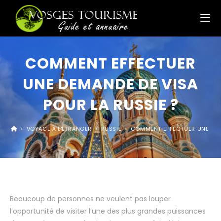
COMMENT EFFECTUER
UNE DEMANDE DE VISA
POUR LA RUSSIE ?
>
VOYAGE À L'ÉTRANGER
>
RUSSIE
>
COMMENT EFFECTUER UNE DEMA
Beaucoup de personnes ne veulent pas louper
l’opportunité de visiter l’une des plus grandes puissances