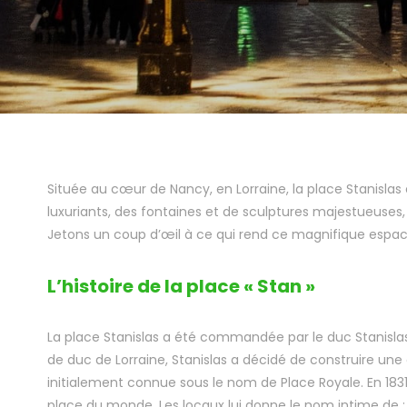
Située au cœur de Nancy, en Lorraine, la place Stanislas
luxuriants, des fontaines et de sculptures majestueuses, 
Jetons un coup d’œil à ce qui rend ce magnifique espace
L’histoire de la place « Stan »
La place Stanislas a été commandée par le duc Stanislas Le
de duc de Lorraine, Stanislas a décidé de construire un
initialement connue sous le nom de Place Royale. En 1831, 
place du monde. Les locaux lui donne le nom intime de :