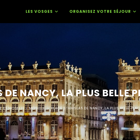
LES VOSGES
ORGANISEZ VOTRE SÉJOUR
 DE NANCY, LA PLUS BELLE 
 ET MOSELLE - MOSELLE
>
PLACE STANISLAS DE NANCY, LA PLUS BELLE PLA