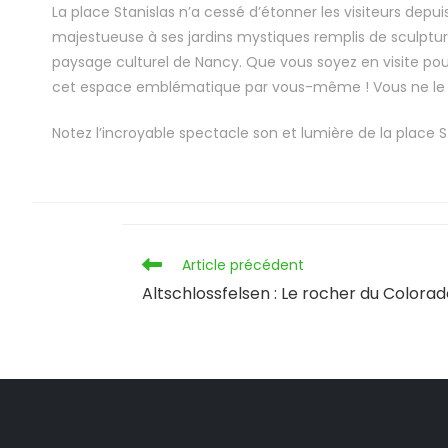
La place Stanislas n’a cessé d’étonner les visiteurs depui
majestueuse à ses jardins mystiques remplis de sculpture
paysage culturel de Nancy. Que vous soyez en visite pour 
cet espace emblématique par vous-même ! Vous ne le r
Notez l’incroyable spectacle son et lumière de la place 
Article précédent
Altschlossfelsen : Le rocher du Colorad