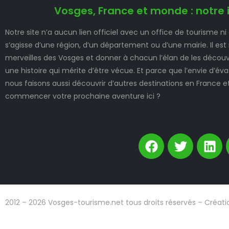
Vosges, France et monde : notre 
Notre site n’a aucun lien officiel avec un office de tourisme ni
s’agisse d’une région, d’un département ou d’une mairie. Il est
merveilles des Vosges et donner à chacun l’élan de les découvr
une histoire qui mérite d’être vécue. Et parce que l’envie d’é
nous faisons aussi découvrir d’autres destinations en France e
commencer votre prochaine aventure ici ?
2012 – 2026 Vosges-tourisme.net tous droits réservés – Créati