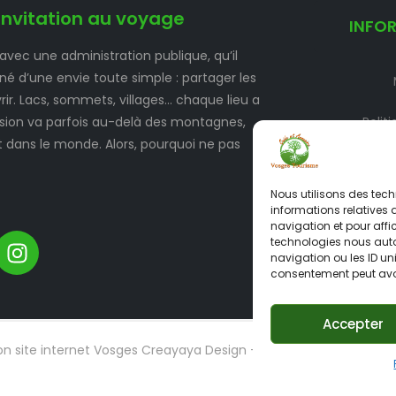
invitation au voyage
INFO
 avec une administration publique, qu’il
 né d’une envie toute simple : partager les
ir. Lacs, sommets, villages… chaque lieu a
vasion va parfois au-delà des montagnes,
Polit
t dans le monde. Alors, pourquoi ne pas
Politique d
Nous utilisons des tech
informations relatives 
navigation et pour affi
technologies nous auto
navigation ou les ID uni
consentement peut avoir
Accepter
on site internet Vosges Creayaya Design – Identité Web.