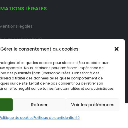
RMATIONS LÉGALES
Mentions légales
ique de confidentialité
Gérer le consentement aux cookies
e cookies (UE)
Contact
nologies telles que les cookies pour stocker et/ou accéder aux
aux appareils. Nous le faisons pour améliorer l’expérience de
cher des publicités (non-)personnalisées. Consentir à ces
risera à traiter des données telles que le comportement de
ques sur ce site. Le fait de ne pas consentir ou de retirer son
 un effet négatif sur certaines fonctonnalités et caractéristiques.
Refuser
Voir les préférences
Politique de cookies
Politique de confidentialité