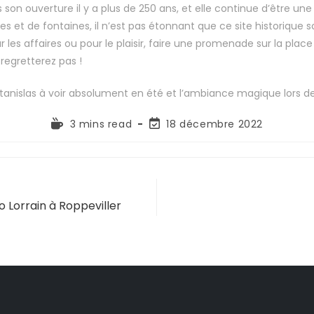
s son ouverture il y a plus de 250 ans, et elle continue d’être un
s et de fontaines, il n’est pas étonnant que ce site historique 
les affaires ou pour le plaisir, faire une promenade sur la place
egretterez pas !
Stanislas à voir absolument en été et l’ambiance magique lors de
3 mins read
18 décembre 2022
o Lorrain à Roppeviller