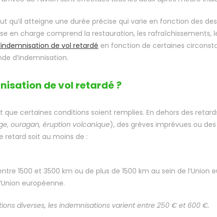
l faut qu’il atteigne une durée précise qui varie en fonction des 
e en charge comprend la restauration, les rafraîchissements, le t
’indemnisation de vol retardé
en fonction de certaines circonsta
nde d’indemnisation.
nisation de vol retardé ?
aut que certaines conditions soient remplies. En dehors des ret
ge, ouragan, éruption volcanique
), des grèves imprévues ou des
e retard soit au moins de :
 entre 1500 et 3500 km ou de plus de 1500 km au sein de l’Union 
 l’Union européenne.
ions diverses, les indemnisations varient entre 250 € et 600 €.