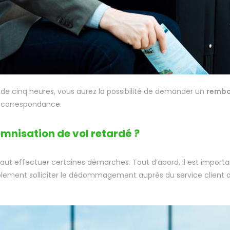
us de cinq heures, vous aurez la possibilité de demander un
rembo
e correspondance.
emnisation de vol retardé ?
 faut effectuer certaines démarches. Tout d’abord, il est import
lement solliciter le dédommagement auprès du service client 