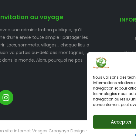
invitation au voyage
INFO
 avec une administration publique, qu’il
 né d’une envie toute simple : partager les
ir. Lacs, sommets, villages… chaque lieu a
vasion va parfois au-delà des montagnes,
Polit
t dans le monde. Alors, pourquoi ne pas
Politique d
Nous utilisons des tech
informations relatives 
navigation et pour affi
technologies nous auto
navigation ou les ID uni
consentement peut avoir
Accepter
on site internet Vosges Creayaya Design – Identité Web.