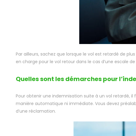
Par ailleurs, sachez que lorsque le vol est retardé de pl
en charge pour le vol retour dans le cas d’une escale d
Quelles sont les démarches pour l’ind
Pour obtenir une indemnisation suite à un vol retardé, il
manière automatique ni immédiate. Vous devez préalab
d’une réclamation.