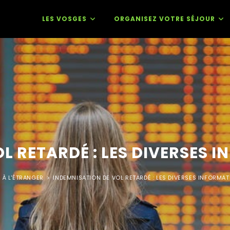
LES VOSGES
ORGANISEZ VOTRE SÉJOUR
L RETARDÉ : LES DIVERSES 
 À L'ÉTRANGER
>
INDEMNISATION DE VOL RETARDÉ : LES DIVERSES INFORMAT