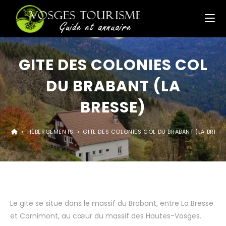
GITE DES COLONIES COL
DU BRABANT (LA
BRESSE)
>
HÉBERGEMENTS
>
GITE DES COLONIES COL DU BRABANT (LA BRESS
Le gite se situe dans le massif du Brabant, entre La Bresse
et Cornimont, au cœur du massif des Hautes-Vosges.