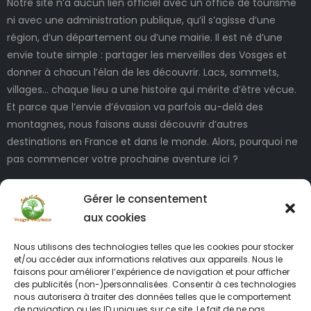
Notre site n’a aucun lien officiel avec un office de tourisme
ni avec une administration publique, qu’il s’agisse d’une
région, d’un département ou d’une mairie. Il est né d’une
envie toute simple : partager les merveilles des Vosges et
donner à chacun l’élan de les découvrir. Lacs, sommets,
villages… chaque lieu a une histoire qui mérite d’être vécue.
Et parce que l’envie d’évasion va parfois au-delà des
montagnes, nous faisons aussi découvrir d’autres
destinations en France et dans le monde. Alors, pourquoi ne
pas commencer votre prochaine aventure ici ?
Gérer le consentement
aux cookies
Nous utilisons des technologies telles que les cookies pour stocker
et/ou accéder aux informations relatives aux appareils. Nous le
faisons pour améliorer l’expérience de navigation et pour afficher
des publicités (non-)personnalisées. Consentir à ces technologies
INFORMATIONS LÉGALES
nous autorisera à traiter des données telles que le comportement
de navigation ou les ID uniques sur ce site. Le fait de ne pas