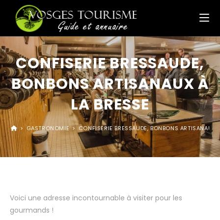
CONFISERIE BRESSAUDE,
BONBONS ARTISANAUX À
LA BRESSE
>
GASTRONOMIE
>
CONFISERIE BRESSAUDE, BONBONS ARTISANAUX À
Voici une adresse incontournable à visiter pour les
gourmands !