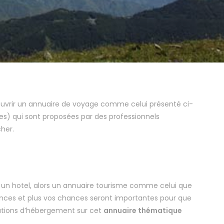
couvrir un annuaire de voyage comme celui présenté ci-
ces) qui sont proposées par des professionnels
cher.
r un hotel, alors un annuaire tourisme comme celui que
rences et plus vos chances seront importantes pour que
olutions d’hébergement sur cet
annuaire thématique