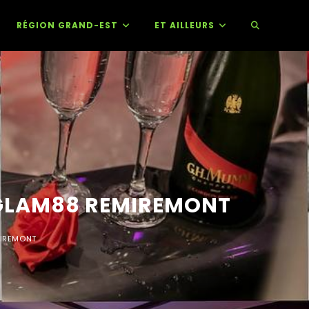
RÉGION GRAND-EST
ET AILLEURS
L GLAM88 REMIREMONT
MIREMONT