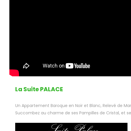
La Suite PALACE
Un Appartement Baroque en Noir et Blanc, Relevé de Ma
Succombez au charme de ses Pampilles de Cristal, et se