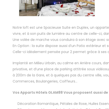
Notre loft est une Spacieuse Suite en Duplex, un appart
vivre, et à son puits de lumière au centre de celle-ci, dans
Une volée de marche vous conduira à son étage avec sa v
En Option : la suite dispose aussi d’un Patio extérieur e
Celle-ci idéalement pensée pour 2 permet grâce à ses ap
Implanté en Milieu Urbain, au calme en Arrière cours, da
privative, et d’une place de parking attitrée sous vidéosu
à 200m de la Gare, et à quelques pas du centre ville, v
Commerces, Boulangeries, Coiffeurs…
Vos Apparts Hôtels GLAM88 Vous proposent aussi de v
Décoration Romantique, Pétales de Rose, Huiles Esse