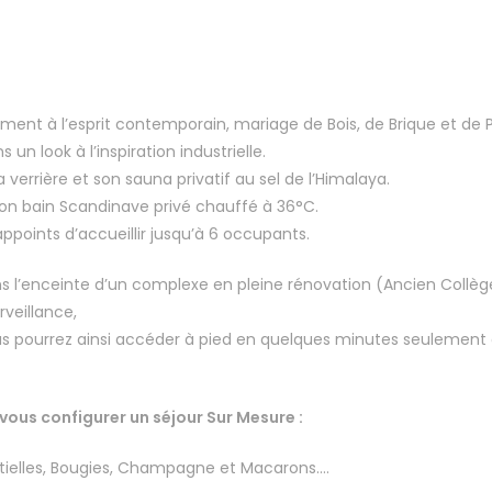
ement à l’esprit contemporain, mariage de Bois, de Brique et de
 un look à l’inspiration industrielle.
errière et son sauna privatif au sel de l’Himalaya.
t son bain Scandinave privé chauffé à 36°C.
points d’accueillir jusqu’à 6 occupants.
ns l’enceinte d’un complexe en pleine rénovation (Ancien Collèg
rveillance,
ous pourrez ainsi accéder à pied en quelques minutes seulement 
ous configurer un séjour Sur Mesure :
ntielles, Bougies, Champagne et Macarons….