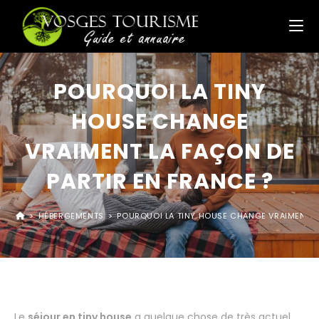
POURQUOI LA TINY
HOUSE CHANGE
VRAIMENT LA FAÇON DE
PARTIR EN FRANCE ?
>
HÉBERGEMENTS
>
POURQUOI LA TINY HOUSE CHANGE VRAIMENT LA
Le
séjour en tiny house
a quelque chose de très actuel,