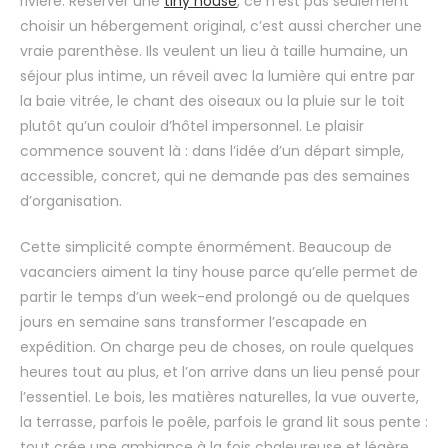
rivière. Réserver une
tiny house
, ce n’est pas seulement
choisir un hébergement original, c’est aussi chercher une
vraie parenthèse. Ils veulent un lieu à taille humaine, un
séjour plus intime, un réveil avec la lumière qui entre par
la baie vitrée, le chant des oiseaux ou la pluie sur le toit
plutôt qu’un couloir d’hôtel impersonnel. Le plaisir
commence souvent là : dans l’idée d’un départ simple,
accessible, concret, qui ne demande pas des semaines
d’organisation.
Cette simplicité compte énormément. Beaucoup de
vacanciers aiment la tiny house parce qu’elle permet de
partir le temps d’un week-end prolongé ou de quelques
jours en semaine sans transformer l’escapade en
expédition. On charge peu de choses, on roule quelques
heures tout au plus, et l’on arrive dans un lieu pensé pour
l’essentiel. Le bois, les matières naturelles, la vue ouverte,
la terrasse, parfois le poêle, parfois le grand lit sous pente :
tout crée une ambiance à la fois chaleureuse et légère.