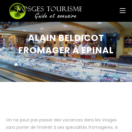
ALAIN BELDICOT
FROMAGER À EPINAL
>
GASTRONOMIE
>
ALAIN BELDICOT FROMAGER À EPINAL
On ne peut pas passer des vacances dans les Vosges
sans porter de l’intérêt à ses spécialités fromagères. A